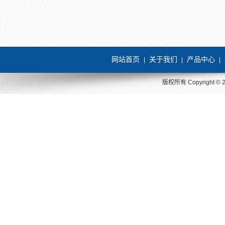
网站首页
关于我们
产品中心
|
|
|
版权所有 Copyright