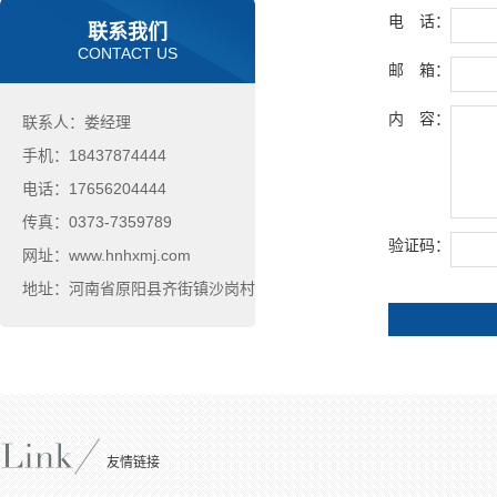
电 话：
联系我们
CONTACT US
邮 箱：
内 容：
联系人：娄经理
手机：18437874444
电话：17656204444
传真：0373-7359789
验证码：
网址：www.hnhxmj.com
地址：河南省原阳县齐街镇沙岗村
友情链接