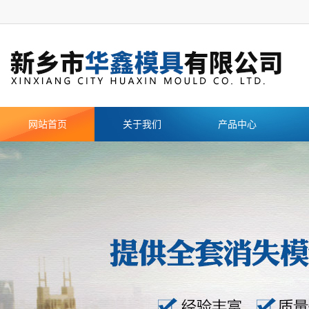
网站首页
关于我们
产品中心