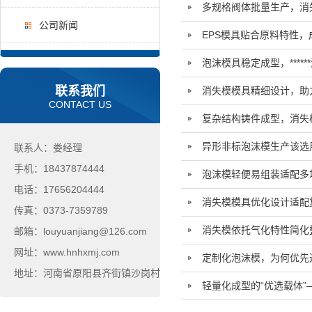
多规格阀体批量生产，消
公司新闻
EPS模具贴合原料特性
泡沫模具稳定成型，****
联系我们
消失模模具精细设计，助
CONTACT US
复杂结构铸件成型，消失
异形非标泡沫模生产该选
联系人：娄经理
手机：18437874444
泡沫模轻便易组装适配多
电话：17656204444
消失模模具优化设计适配
传真：0373-7359789
消失模依托气化特性简化
邮箱：louyuanjiang@126.com
网址：www.hnhxmj.com
定制化泡沫模，为何优先
地址：河南省原阳县齐街镇沙岗村
轻量化成型的“优选载体