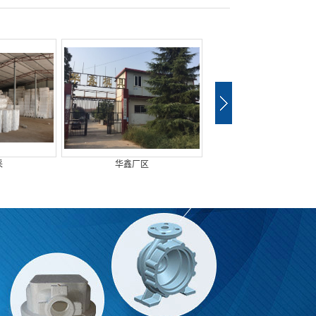
采
华鑫厂区