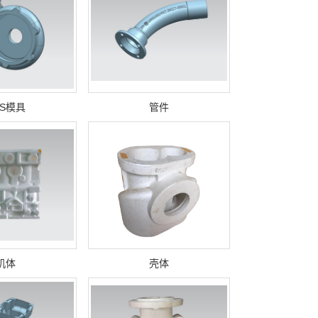
PS模具
管件
机体
壳体