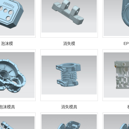
泡沫模
消失模
E
泡沫模具
消失模具