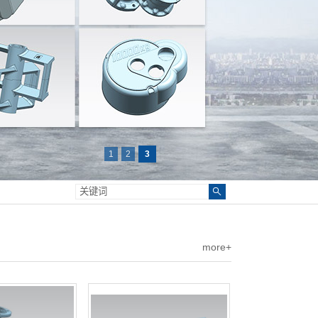
1
2
3
more+