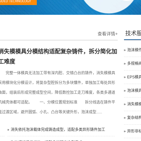
技术
查看详情+
泡沫模
消失模模具分模结构适配复杂铸件，拆分简化加
工难度
多规格
完整一体模具无法加工带有深内腔、交错凸台的铸件，消失模模具
EPS
采用模块化分模设计，将复杂型腔拆分为多块镶件，单独加工每处异形
泡沫模具
曲面，组装后形成完整成型空间，降低数控加工走刀难度，各类多通道
机械壳体都可适配。 一、分模位置规划标准 拆分线选在铸件平
消失模
直过渡区域，避开圆弧、小孔、凸台等关键外形，泡沫成型......
复杂结
消失依托泡沫载体完成铸造成型，适配多类异形铸件加工
异形非