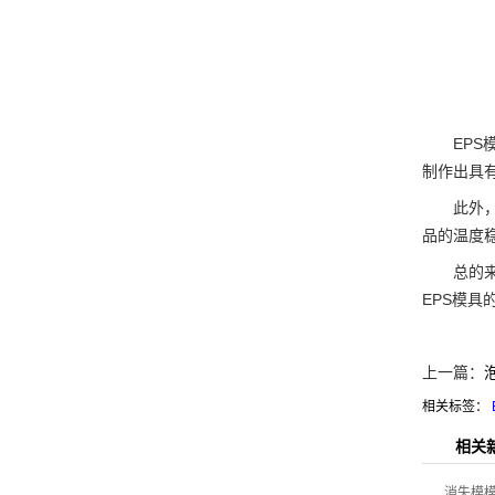
EPS模
制作出具
此外，E
品的温度
总的来说
EPS模
上一篇：
相关标签：
相关
消失模