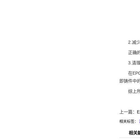
2.减少
正确的消
3.清理
在EPC
即铸件中
综上所述
上一篇：
相关标签：
相关