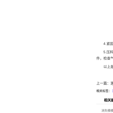
4.紧固
5.压料
件，检查
以上是使
上一篇：
相关标签：
相关
消失模