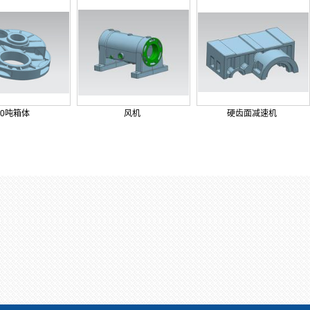
10吨箱体
风机
硬齿面减速机