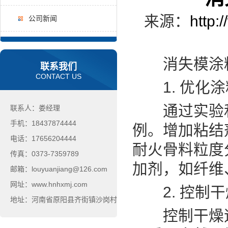
来源：
http:
公司新闻
消失模涂料
联系我们
CONTACT US
1. 优化涂
通过实验和
联系人：娄经理
手机：18437874444
例。增加粘结
电话：17656204444
耐火骨料粒度分
传真：0373-7359789
加剂，如纤维
邮箱：louyuanjiang@126.com
网址：www.hnhxmj.com
2. 控制干
地址：河南省原阳县齐街镇沙岗村
控制干燥速