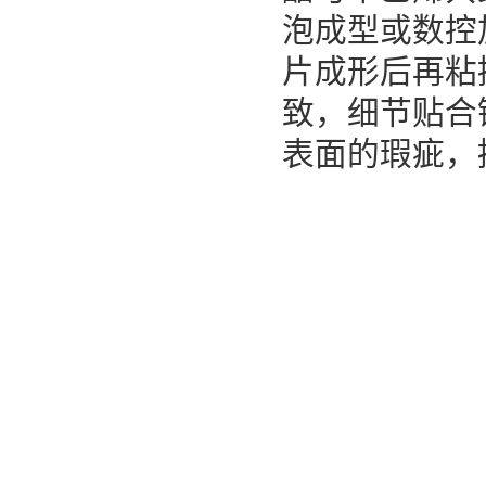
泡成型或数控
片成形后再粘
致，细节贴合
表面的瑕疵，