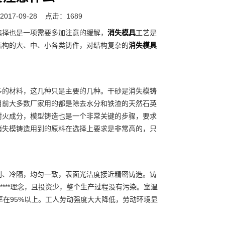
17-09-28
点击：1689
择也是一项需要多加注意的缓解，
消失模具
工艺是
结构的大、中、小各类铸件，对结构复杂的
消失模具
的材料，这几种只是主要的几种。干砂是消失模铸
目前大多数厂家用的都是除去水分和铁渣的天然石英
耐火成分，模型铸造也是一个非常关键的步骤，要求
消失模铸造用到的原料在选择上要求是非常高的，只
、冷隔，均匀一致，表面光洁度接近精密铸造。铸
*****理念，且投资少，整个生产过程没有污染。室温
用率在95%以上。工人劳动强度大大降低，劳动环境显