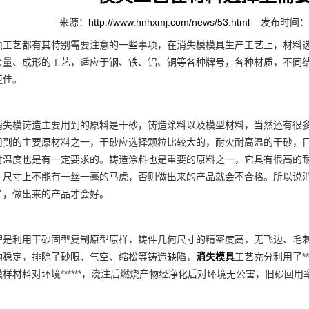
来源：
http://www.hnhxmj.com/news/53.html
发布时间：20
艺都有其特别需要注意的一些事项，在消失模模具生产工艺上，材料选
余量、成形的工艺，适应于钢、铁、铝、铜等各种牌号，各种材质，不同
更佳。
模铸造主要用到的原料是干砂，铸造涂料以及模型材料，当然还有很多
用到的主要原材料之一，干砂应选择颗粒比较大的，耐火耐高温的干砂，
对温度也是有一定要求的。铸造涂料也是重要的原料之一，它具有很高的
，尺寸上不能有一丝一毫的马虎，否则做出来的产品就会不合格。所以说
了，做出来的产品才会好。
利用干砂固型复制原型原样，铸件几何尺寸的精密度高，无飞边、毛刺
构稳定，排除了砂眼、气空、缩松等铸造缺陷，
消失模具
工艺充分利用了*
样材料对环境******，浇注后燃烧产物经净化后对环境无公害，旧砂回