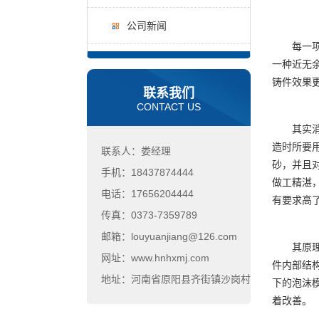
公司新闻
每一项工
一种近无
铸件效果
联系我们
CONTACT US
其实消失
造时所要
联系人：娄经理
砂，并且
手机：18437874444
做工精湛
电话：17656204444
有要求高
传真：0373-7359789
邮箱：louyuanjiang@126.com
其原理是
网址：www.hnhxmj.com
件内部结
地址：河南省原阳县齐街镇沙岗村
下的泡沫模
着改善。