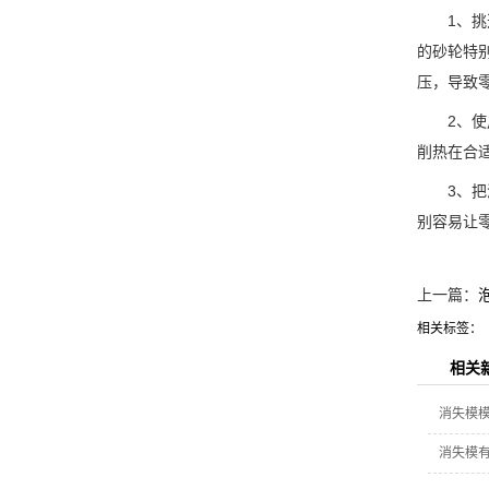
1、挑选
的砂轮特
压，导致零
2、使用
削热在合
3、把淬
别容易让
上一篇：
相关标签：
相关
消失模
消失模