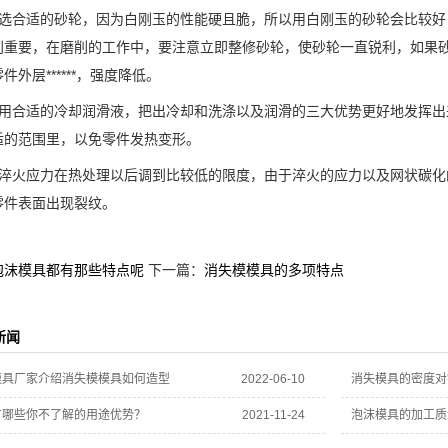
合适的砂轮，因为白刚玉的性能硬且脆，所以用白刚玉的砂轮会比较好
别重要，在磨削的工作中，要注意立即整修砂轮，使砂轮一直锐利，如果
件外层******，强度降低。
合适的冷却润滑液，把出冷却和洗涤以及润滑的三大优势更好地发挥出
适的范围里，以免零件发热变形。
火应力在热处理以后调到比较低的限度，由于淬火的应力以及网状碳化
零件表面出现裂纹。
泡沫模具都有那些特点呢
下一篇：
消失模模具的多项特点
新闻
模具厂家介绍消失模模具如何造型
2022-06-10
消失模具的密度对
有哪些你不了解的用途优势？
2021-11-24
泡沫模具的加工质