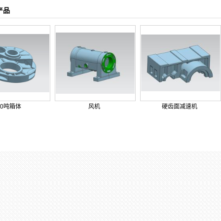
产品
10吨箱体
风机
硬齿面减速机