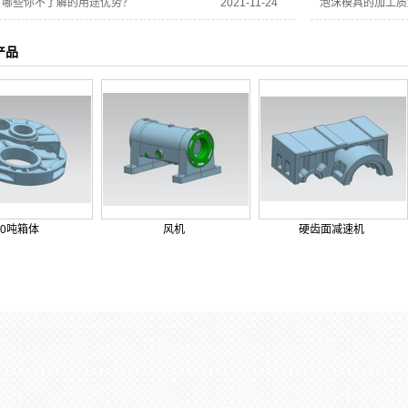
有哪些你不了解的用途优势？
2021-11-24
泡沫模具的加工质
产品
10吨箱体
风机
硬齿面减速机