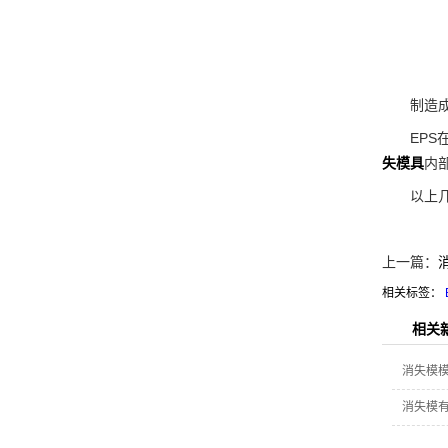
制造成本
EPS在
失模具
内
以上几点
上一篇：
相关标签：
相关
消失模
消失模