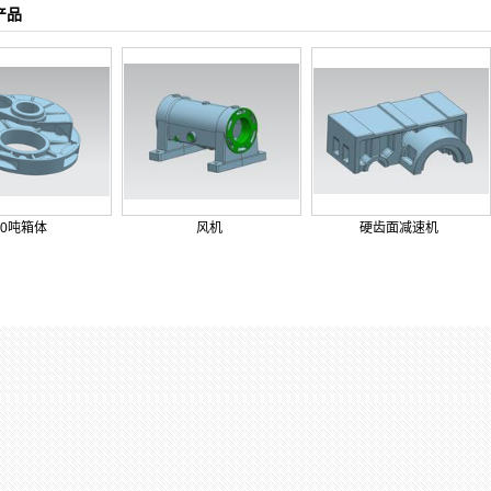
产品
10吨箱体
风机
硬齿面减速机