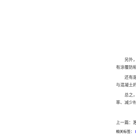
另外，模
有涂覆防
还有是模
与混凝土
总之，E
率、减少
上一篇：
相关标签：