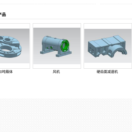
产品
10吨箱体
风机
硬齿面减速机