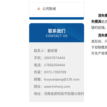
公司新闻
消失
失模具
贴
链的前端
联系我们
消失
CONTACT US
其形状、
于控制模
联系人：娄经理
升生产效
手机：18437874444
电话：17656204444
传真：0373-7359789
邮箱：louyuanjiang@126.com
网址：www.hnhxmj.com
地址：河南省原阳县齐街镇沙岗村