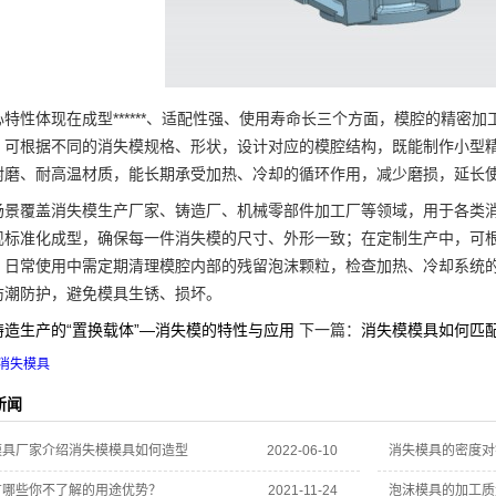
性体现在成型******、适配性强、使用寿命长三个方面，模腔的精密
；可根据不同的消失模规格、形状，设计对应的模腔结构，既能制作小型
耐磨、耐高温材质，能长期承受加热、冷却的循环作用，减少磨损，延长
覆盖消失模生产厂家、铸造厂、机械零部件加工厂等领域，用于各类消
现标准化成型，确保每一件消失模的尺寸、外形一致；在定制生产中，可
。日常使用中需定期清理模腔内部的残留泡沫颗粒，检查加热、冷却系统
防潮防护，避免模具生锈、损坏。
铸造生产的“置换载体”—消失模的特性与应用
下一篇：
消失模模具如何匹
消失模具
新闻
模具厂家介绍消失模模具如何造型
2022-06-10
消失模具的密度对
有哪些你不了解的用途优势？
2021-11-24
泡沫模具的加工质