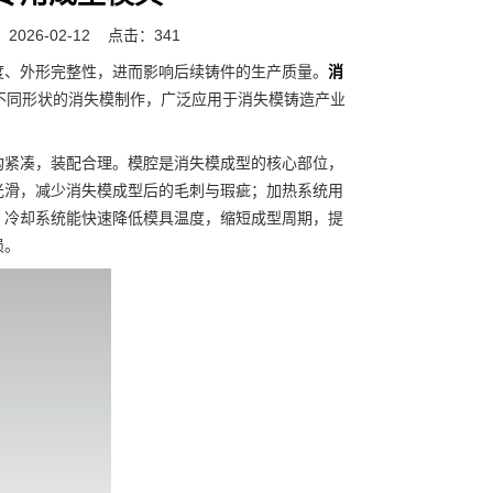
026-02-12
点击：341
度、外形完整性，进而影响后续铸件的生产质量。
消
、不同形状的消失模制作，广泛应用于消失模铸造产业
构紧凑，装配合理。模腔是消失模成型的核心部位，
光滑，减少消失模成型后的毛刺与瑕疵；加热系统用
；冷却系统能快速降低模具温度，缩短成型周期，提
损。