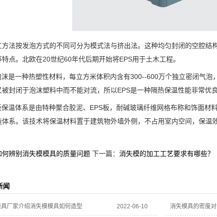
法按发泡方式的不同可分为模式法与挤出法。这种均匀封闭的空腔结构使
特点。北欧在20世纪60年代后期开始将EPS用于土木工程。
是一种热塑性材料，每立方米体积内含有300--600万个独立密闭气泡
又被封闭于泡沫塑料中而不能对流，所以EPS是一种隔热保温性能非常优
保温体系是由特种聚合胶泥、EPS板，耐碱玻璃纤维网格布称和饰面材
造体系。该技术将保温材料置于建筑物外墙外侧，不占用室内空间，保温
如何辨别消失模模具的质量问题
下一篇：
消失模的加工工艺要求有哪些？
新闻
模具厂家介绍消失模模具如何造型
2022-06-10
消失模具的密度对