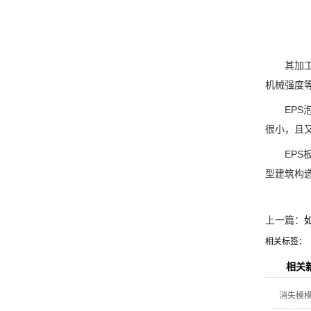
其加工方
机械强度等
EPS泡沫
很小，且
EPS板
型建筑构
上一篇：
相关标签：
相关
消失模